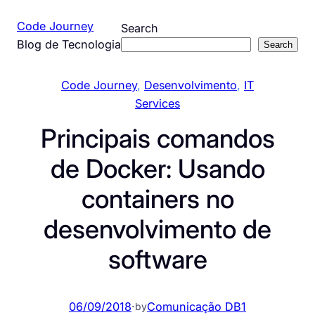
Pular
Code Journey
Search
para
Blog de Tecnologia
Search
o
conteúdo
Code Journey
, 
Desenvolvimento
, 
IT
Services
Principais comandos
de Docker: Usando
containers no
desenvolvimento de
software
06/09/2018
·
Comunicação DB1
by