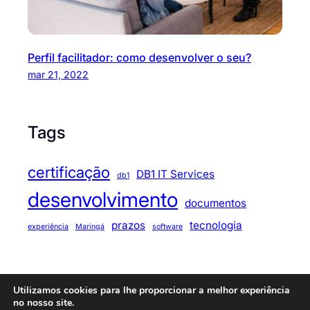
Perfil facilitador: como desenvolver o seu?
mar 21, 2022
Tags
certificação
DB1 IT Services
db1
desenvolvimento
documentos
prazos
tecnologia
experiência
Maringá
software
Utilizamos cookies para lhe proporcionar a melhor experiência
© 2025
Code Journey
. All rights reserved.
no nosso site.