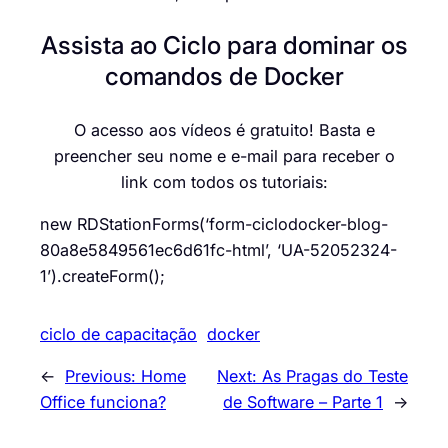
Assista ao Ciclo para dominar os
comandos de Docker
O acesso aos vídeos é gratuito! Basta e
preencher seu nome e e-mail para receber o
link com todos os tutoriais:
new RDStationForms(‘form-ciclodocker-blog-
80a8e5849561ec6d61fc-html’, ‘UA-52052324-
1’).createForm();
ciclo de capacitação
docker
←
Previous:
Home
Next:
As Pragas do Teste
Office funciona?
de Software – Parte 1
→