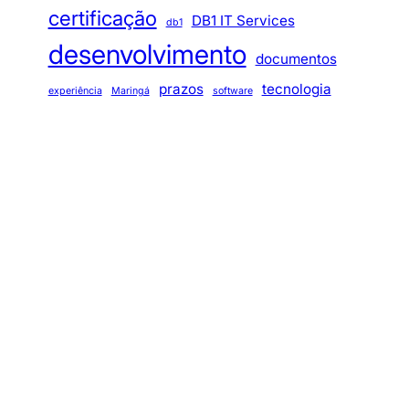
certificação
DB1 IT Services
db1
desenvolvimento
documentos
prazos
tecnologia
experiência
Maringá
software