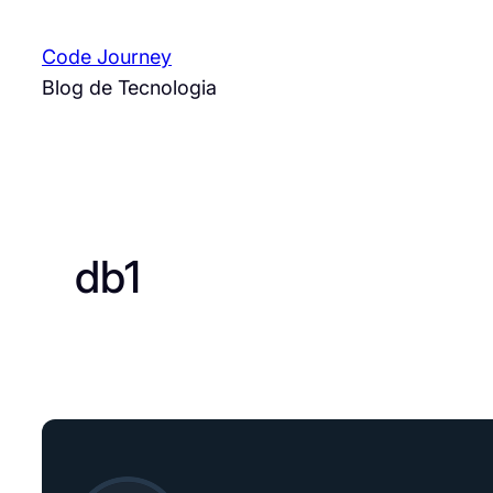
Pular
para
Code Journey
o
Blog de Tecnologia
conteúdo
db1