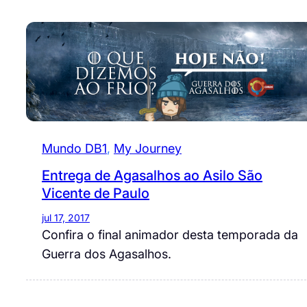
Mundo DB1
, 
My Journey
Entrega de Agasalhos ao Asilo São
Vicente de Paulo
jul 17, 2017
Confira o final animador desta temporada da
Guerra dos Agasalhos.