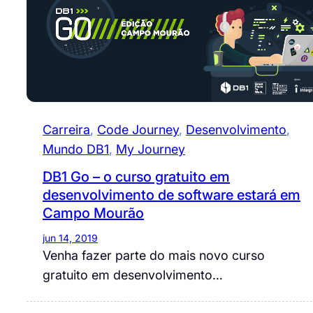
Carreira
, 
Code Journey
, 
Desenvolvimento
, 
Mundo DB1
, 
My Journey
DB1 Go – o curso gratuito em
desenvolvimento de software estará em
Campo Mourão
jun 14, 2019
Venha fazer parte do mais novo curso
gratuito em desenvolvimento…