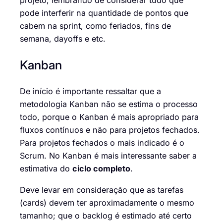
projeto
, lembr
ando
de considerar tudo que
pode interferir na quantidade de pontos
que
cabem
na
sprint, como
feriados, fins de
semana,
dayoffs
e etc.
Kanban
De início é importante ressaltar que
a
metodologia
Kanban
não se estima o processo
todo, porque o
Kanban
é mais apropriado para
fluxos contínuos e não para projetos fechados.
Para projetos fechados o mais indicado é o
Scrum. No
Kanban
é mais interessante saber a
estimativa do
ciclo
completo
.
Deve levar em consideração
que as
tarefas
(
cards
)
devem ter
aproximadamente o mesmo
tamanho
; que o
backlog é estimado até certo