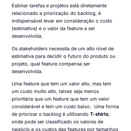
Estimar tarefas e projetos está diretamente
relacionado a
priorização do backlog
, é
indispensável
levar em consideração
o custo
(estimativa)
e o valor da
feature
a ser
desenvolvida.
Os stakeholders necessita de um alto nível de
estimativa para decidir o futuro do produto ou
projeto, qual
feature
compensa ser
desenvolvida.
Uma
feature
que te
m
um valor
alto,
mas tem
um custo
muito
alto
,
talvez seja menos
prioritária que um
feature
que tem um valor
considerável e tem um custo baixo. Uma forma
de priorizar o backlog
é
utilizando
T-
shirts
,
o
nde pode ser classificado os valor
es
de
negócio
e os custos das
features
por tamanhos