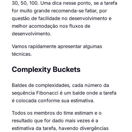
30, 50, 100. Uma dica nesse ponto, se a tarefa
for muito grande recomenda-se fatiar,
por
questão de facilidade no desenvolviment
o
e
melhor acomoda
ção nos fluxos
de
desenvolvimento
.
Vamos rapidamente apresentar algumas
técnicas.
Complexity
Bu
c
kets
Baldes de complexidades, cada número da
sequência Fibonacci é um balde onde a tarefa
é colocada conforme sua estimativa
.
Todos os membros do time estimam e
o
resultado
que fo
r
dad
o
mais vezes é a
estimativa da tarefa, havendo divergências