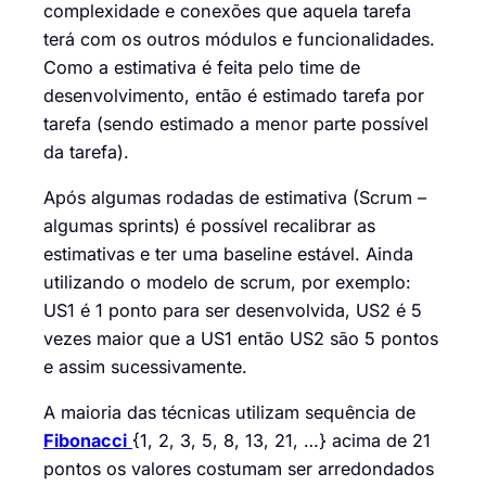
complexidade e conexões que aquela tarefa
terá com
os
outros
módulos e funcionalidades.
Como a estimativa é feita pelo time de
desenvolvimento, então é estimado tarefa por
tarefa
(sendo estimado a menor parte possível
da tarefa).
Após algumas rodadas de estimativa (Sc
r
um –
algumas sprints) é possível
recalibra
r
as
estimativas e ter uma baseline estável. Ainda
utilizando o modelo de
scrum
,
por
exemplo:
US1 é 1 ponto para ser desenvolvida, US2 é 5
vezes maior que a US1 então US2 são 5 pontos
e assim sucessivamente.
A maioria das técnicas utilizam sequência de
Fibonacci
{1, 2, 3, 5, 8, 13, 21
, …} acima de 21
pontos os valores costumam ser arredondados