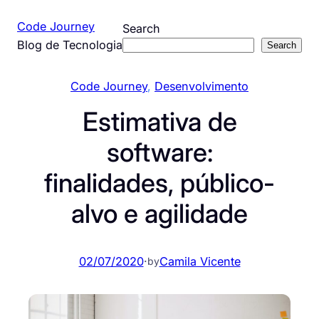
Pular
Code Journey
Search
para
Blog de Tecnologia
Search
o
conteúdo
Code Journey
, 
Desenvolvimento
Estimativa de
software:
finalidades, público-
alvo e agilidade
02/07/2020
·
Camila Vicente
by