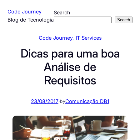
Pular
Code Journey
Search
para
Blog de Tecnologia
Search
o
conteúdo
Code Journey
, 
IT Services
Dicas para uma boa
Análise de
Requisitos
23/08/2017
·
Comunicação DB1
by