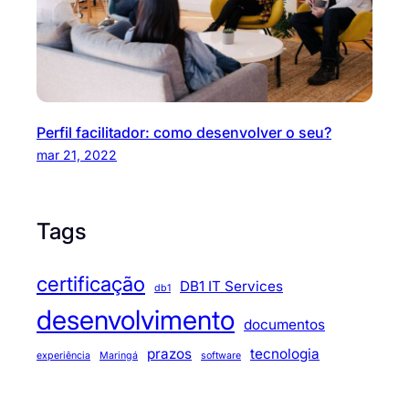
Perfil facilitador: como desenvolver o seu?
mar 21, 2022
Tags
certificação
DB1 IT Services
db1
desenvolvimento
documentos
prazos
tecnologia
experiência
Maringá
software