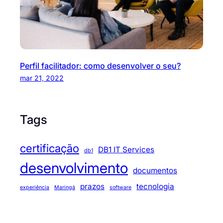
Perfil facilitador: como desenvolver o seu?
mar 21, 2022
Tags
certificação
DB1 IT Services
db1
desenvolvimento
documentos
prazos
tecnologia
experiência
Maringá
software