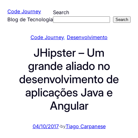
Pular
Code Journey
Search
para
Blog de Tecnologia
Search
o
conteúdo
Code Journey
, 
Desenvolvimento
JHipster – Um
grande aliado no
desenvolvimento de
aplicações Java e
Angular
04/10/2017
·
Tiago Carpanese
by