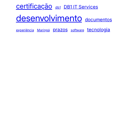
certificação
DB1 IT Services
db1
desenvolvimento
documentos
prazos
tecnologia
experiência
Maringá
software