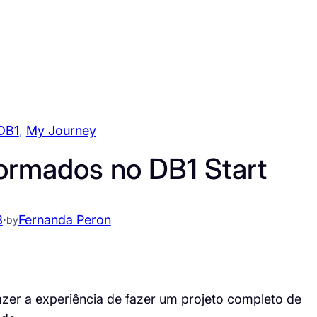
DB1
, 
My Journey
ormados no DB1 Start
8
·
Fernanda Peron
by
azer a experiência de fazer um projeto completo de