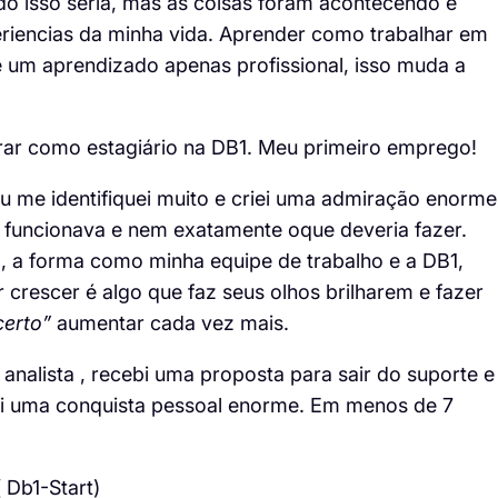
do isso seria, mas as coisas foram acontecendo e
riencias da minha vida. Aprender como trabalhar em
 é um aprendizado apenas profissional, isso muda a
rar como estagiário na DB1. Meu primeiro emprego!
eu me identifiquei muito e criei uma admiração enorme
o funcionava e nem exatamente oque deveria fazer.
, a forma como minha equipe de trabalho e a DB1,
r crescer é algo que faz seus olhos brilharem e fazer
certo”
aumentar cada vez mais.
alista , recebi uma proposta para sair do suporte e
foi uma conquista pessoal enorme. Em menos de 7
 Db1-Start)