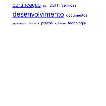
certificação
DB1 IT Services
db1
desenvolvimento
documentos
prazos
tecnologia
experiência
Maringá
software