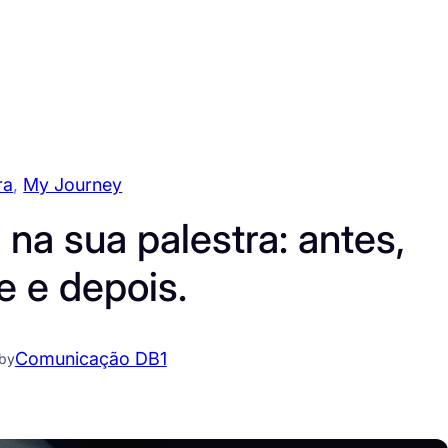
ra
, 
My Journey
r na sua palestra: antes,
e e depois.
Comunicação DB1
by