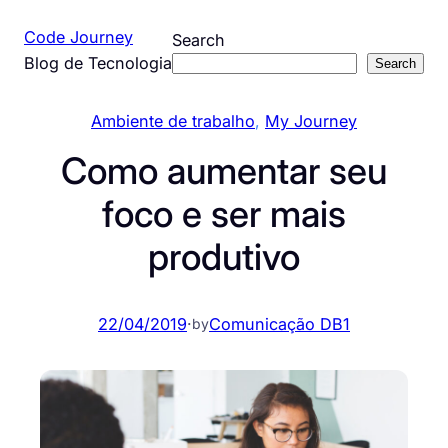
Pular
Code Journey
Search
para
Blog de Tecnologia
Search
o
conteúdo
Ambiente de trabalho
, 
My Journey
Como aumentar seu
foco e ser mais
produtivo
22/04/2019
·
Comunicação DB1
by