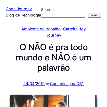
Pular
Code Journey
Search
para
Blog de Tecnologia
Search
o
conteúdo
Ambiente de trabalho
, 
Carreira
, 
My
Journey
O NÃO é pra todo
mundo e NÃO é um
palavrão
24/04/2019
·
Comunicação DB1
by