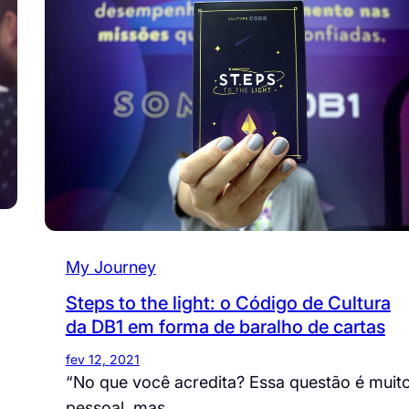
My Journey
Steps to the light: o Código de Cultura
da DB1 em forma de baralho de cartas
fev 12, 2021
“No que você acredita? Essa questão é muit
pessoal, mas…