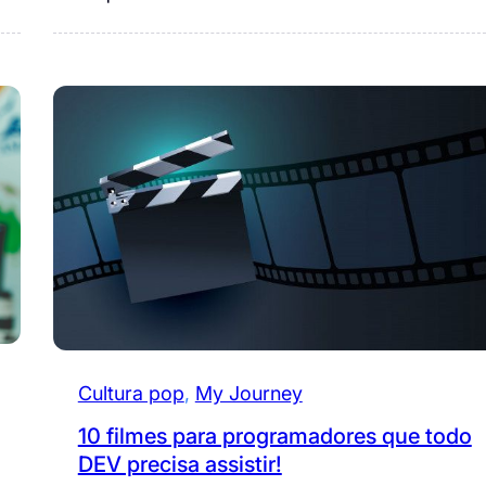
Cultura pop
, 
My Journey
10 filmes para programadores que todo
DEV precisa assistir!