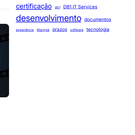
certificação
DB1 IT Services
db1
desenvolvimento
documentos
prazos
tecnologia
experiência
Maringá
software