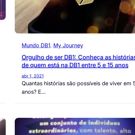
Mundo DB1
, 
My Journey
Orgulho de ser DB1: Conheça as história
de quem está na DB1 entre 5 e 15 anos
abr 1, 2021
Quantas histórias são possíveis de viver em 
anos? E…