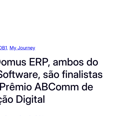
DB1
, 
My Journey
omus ERP, ambos do
oftware, são finalistas
o Prêmio ABComm de
ão Digital