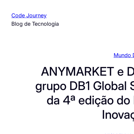
Pular
para
Code Journey
o
Blog de Tecnologia
conteúdo
Mundo 
ANYMARKET e D
grupo DB1 Global S
da 4ª edição d
Inovaç