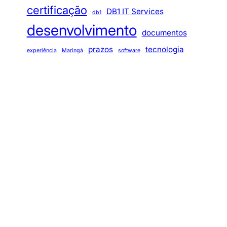
certificação
DB1 IT Services
db1
desenvolvimento
documentos
prazos
tecnologia
experiência
Maringá
software