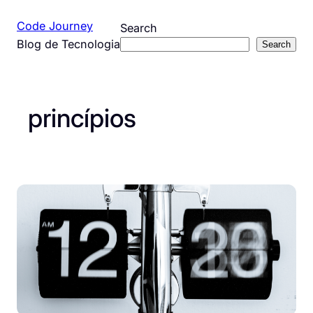
Pular
Code Journey
Search
para
Blog de Tecnologia
Search
o
conteúdo
princípios