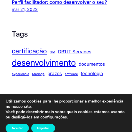
Perfil facilitador: como desenvolver o seu?
mar 21, 2022
Tags
certificação
DB1 IT Services
db1
desenvolvimento
documentos
prazos
tecnologia
experiência
Maringá
software
Utilizamos cookies para lhe proporcionar a melhor experiência
© 2025
Code Journey
. All rights reserved.
no nosso site.
Você pode descobrir mais sobre quais cookies estamos usando
ou desligá-los em
configurações
.
Fresh Blog Lite Theme
⋅ Powered by
WordPress
Aceitar
Rejeitar