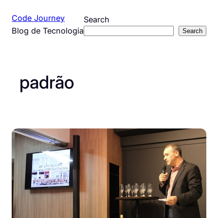
Pular
Code Journey
Search
para
Blog de Tecnologia
Search
o
conteúdo
padrão