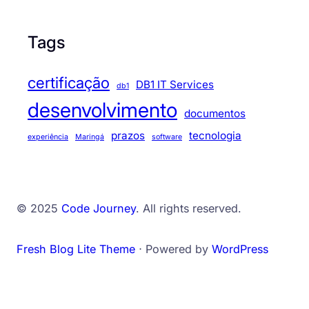
Tags
certificação
DB1 IT Services
db1
desenvolvimento
documentos
prazos
tecnologia
experiência
Maringá
software
© 2025
Code Journey
. All rights reserved.
Fresh Blog Lite Theme
⋅ Powered by
WordPress