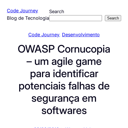
Pular
Code Journey
Search
para
Blog de Tecnologia
Search
o
conteúdo
Code Journey
, 
Desenvolvimento
OWASP Cornucopia
– um agile game
para identificar
potenciais falhas de
segurança em
softwares