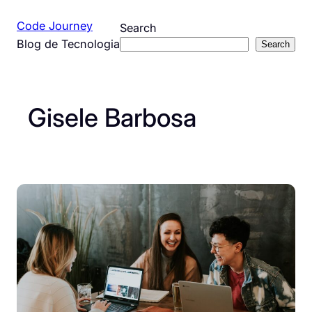
Pular
Code Journey
Search
para
Blog de Tecnologia
Search
o
conteúdo
Gisele Barbosa