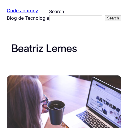
Pular
Code Journey
Search
para
Blog de Tecnologia
Search
o
conteúdo
Beatriz Lemes