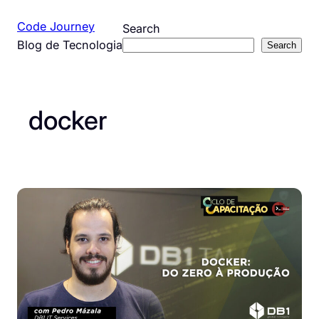
Pular
Code Journey
Search
para
Blog de Tecnologia
Search
o
conteúdo
docker