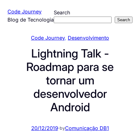
Pular
Code Journey
Search
para
Blog de Tecnologia
Search
o
conteúdo
Code Journey
, 
Desenvolvimento
Lightning Talk -
Roadmap para se
tornar um
desenvolvedor
Android
20/12/2019
·
Comunicação DB1
by