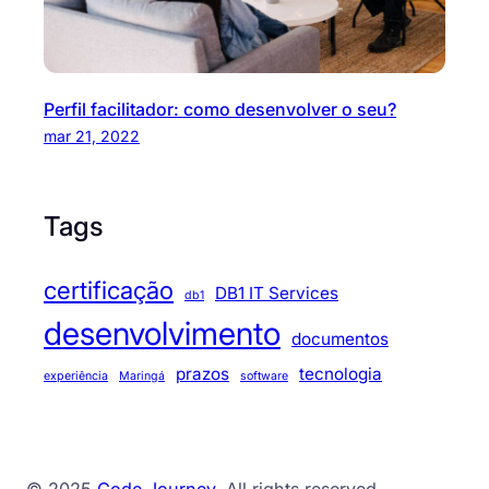
Perfil facilitador: como desenvolver o seu?
mar 21, 2022
Tags
certificação
DB1 IT Services
db1
desenvolvimento
documentos
prazos
tecnologia
experiência
Maringá
software