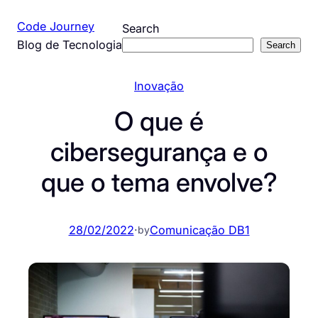
Pular
Code Journey
Search
para
Blog de Tecnologia
Search
o
conteúdo
Inovação
O que é
cibersegurança e o
que o tema envolve?
28/02/2022
·
Comunicação DB1
by