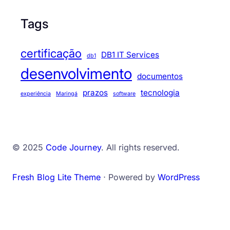
Tags
certificação
DB1 IT Services
db1
desenvolvimento
documentos
prazos
tecnologia
experiência
Maringá
software
© 2025
Code Journey
. All rights reserved.
Fresh Blog Lite Theme
⋅ Powered by
WordPress