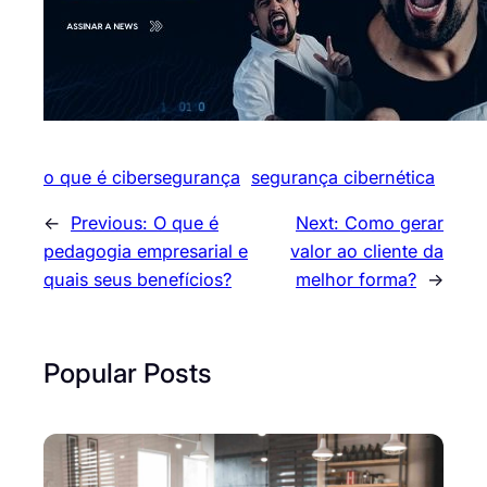
o que é cibersegurança
segurança cibernética
←
Previous:
O que é
Next:
Como gerar
pedagogia empresarial e
valor ao cliente da
quais seus benefícios?
melhor forma?
→
Popular Posts