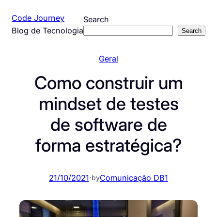
Pular
Code Journey
Search
para
Blog de Tecnologia
Search
o
conteúdo
Geral
Como construir um
mindset de testes
de software de
forma estratégica?
21/10/2021
·
Comunicação DB1
by