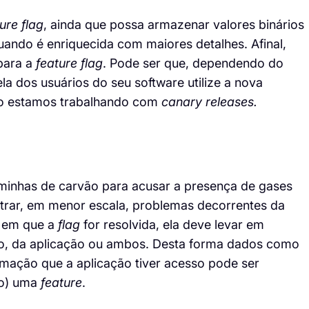
ture
flag
, ainda que possa armazenar valores binários
quando é enriquecida com maiores detalhes. Afinal,
para a
feature
flag
. Pode ser que, dependendo do
 dos usuários do seu software utilize a nova
do estamos trabalhando com
canary
releases.
minhas de carvão para acusar a presença de gases
rar, em menor escala, problemas decorrentes da
 em que a
flag
for resolvida, ela deve levar em
rio, da aplicação ou ambos. Desta forma dados como
rmação que a aplicação tiver acesso pode ser
ão) uma
feature
.