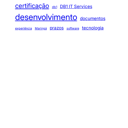
certificação
DB1 IT Services
db1
desenvolvimento
documentos
prazos
tecnologia
experiência
Maringá
software