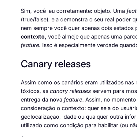
Sim, você leu corretamente: objeto. Uma
fea
(
true
/false), ela demonstra o seu real poder 
nem sempre você quer apenas dois estados 
contexto
,
você almeje que apenas uma parcela
feature
.
Isso é especialmente verdade quan
Canary
releases
Assim como os canários eram utilizados nas 
tóxicos, as
canary
releases
servem para most
entrega da nova
feature
. Assim, no momento
consideração o contexto: quer seja do usuá
geolocalização, idade ou qualquer outra info
utilizado como condição para habilitar (ou n