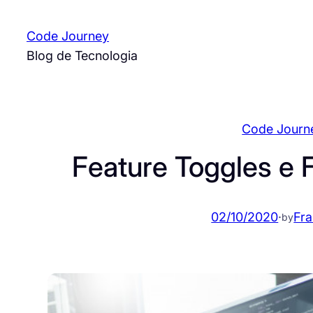
Pular
para
Code Journey
o
Blog de Tecnologia
conteúdo
Code Journ
Feature Toggles e 
02/10/2020
·
Fra
by