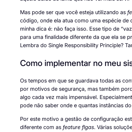
Mas pode ser que você esteja utilizando as
f
código, onde ela atua como uma espécie de 
minha dica é: não faça isso. Esse tipo de “
para uma finalidade diferente da que ela se 
Lembra do Single Respons
i
bility
Principle
? Ta
Como implementar no meu s
Os tempos em que se guardava todas as conf
por motivos de segurança, mas também porqu
algo cada vez mais impensável. Especialmen
pode não saber onde
e
quantas instâncias do
Por este motivo a gestão de configuração es
diferente com as
feature
flgas
. Várias soluç