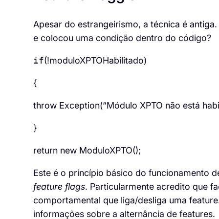
Apesar do estrangeirismo, a técnica é antig
e colocou uma condição dentro do código?
if
(!
moduloXPTOHabilitado
)
{
throw
Exception
(
“Módulo XPTO não está habil
}
return
new
ModuloXPTO
(
);
Este é o
princípio básico do funcionamento 
feature
flags
. Particularmente acredito que 
comportamental que liga/desliga uma
feature
informações sobre a alternância de
features
.