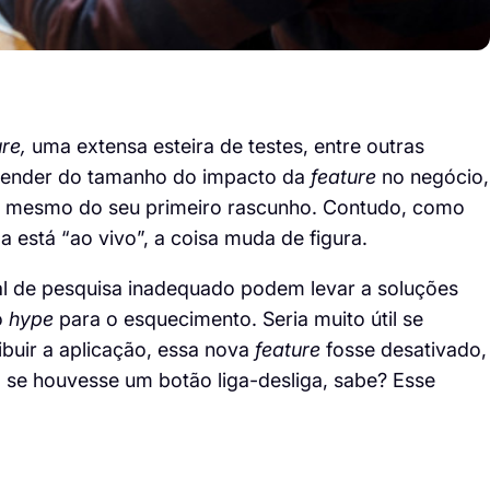
ure
,
uma extensa esteira de testes
, entre outras
epender do tamanho do impacto da
feature
no negócio,
es mesmo do seu primeiro rascunho. Contudo, como
 está “ao vivo”, a coisa muda de figura.
al de pesquisa inadequado podem
levar a soluções
o
hype
para o esquecimento.
Seria muito útil se
buir a aplicação, essa nova
feature
fosse desativado,
 se houvesse um botão liga-desliga, sabe? Esse