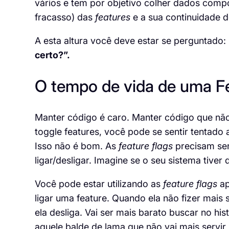
vários e tem por objetivo colher dados compo
fracasso) das
features
e a sua continuidade d
A esta altura você deve estar se perguntado:
certo?”.
O tempo de vida de uma
F
Manter código é caro. Manter código que não e
toggle
features
, você pode se sentir tentado 
Isso não é bom. As
feature
flags
precisam ser
ligar/desligar. Imagine se o seu sistema tive
Você pode estar utilizando as
feature
flags
ap
ligar uma
feature
. Quando ela não fizer mais
ela desliga. Vai ser mais barato buscar no h
aquele balde de lama que não vai mais servir 