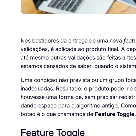
No
s
bastidores
da entrega de uma nova
feat
validações,
é aplicada ao produto final. A d
até mesmo outras validações são feitas ant
estamos cansados de saber, quando o sistema
Uma condição não prevista ou um grupo foc
inadequadas
. Resultado: o produto pode ir d
houvesse uma forma de, sem precisar redistri
dando espaço para o algoritmo antigo. Como
botão é o que chamamos de
Feature Toggle
.
Feature
Toggle