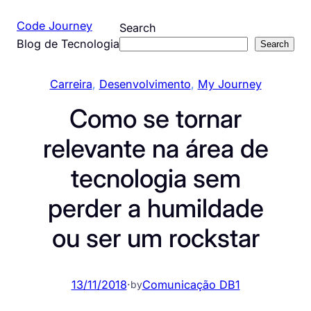
Pular
Code Journey
Search
para
Blog de Tecnologia
Search
o
conteúdo
Carreira
, 
Desenvolvimento
, 
My Journey
Como se tornar
relevante na área de
tecnologia sem
perder a humildade
ou ser um rockstar
13/11/2018
·
Comunicação DB1
by