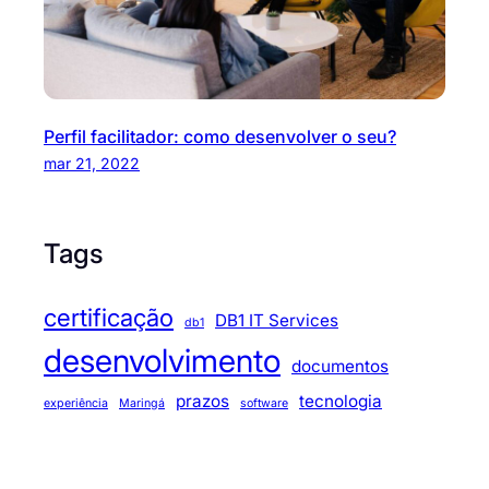
Perfil facilitador: como desenvolver o seu?
mar 21, 2022
Tags
certificação
DB1 IT Services
db1
desenvolvimento
documentos
prazos
tecnologia
experiência
Maringá
software