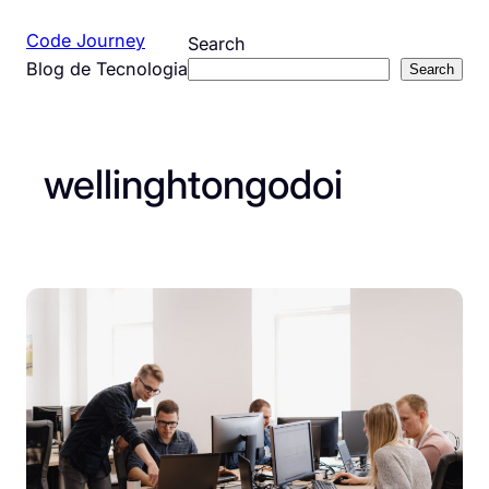
Pular
Code Journey
Search
para
Blog de Tecnologia
Search
o
conteúdo
wellinghtongodoi