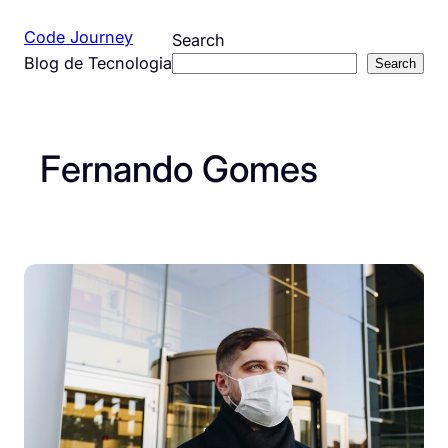
Pular
Code Journey
Search
para
Blog de Tecnologia
Search
o
conteúdo
Fernando Gomes