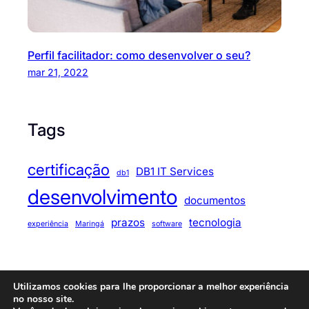
Perfil facilitador: como desenvolver o seu?
mar 21, 2022
Tags
certificação
DB1 IT Services
db1
desenvolvimento
documentos
prazos
tecnologia
experiência
Maringá
software
Utilizamos cookies para lhe proporcionar a melhor experiência
© 2025
Code Journey
. All rights reserved.
no nosso site.